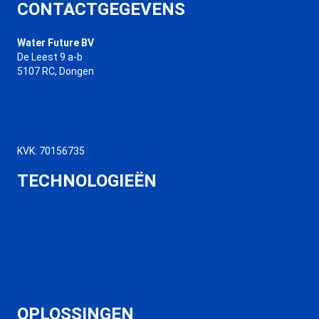
CONTACTGEGEVENS
Water Future BV
De Leest 9 a-b
5107 RC, Dongen
+31 (0) 6 15 12 4561
+31 (0) 6 81 85 1989
info@waterfuture.nl
KVK: 70156735
TECHNOLOGIEËN
Elektrochemisch ontzouten
Elektrostatisch ontzouten
Natrium verwijdering
Nitraat terugwinning
Elektrostatisch waterontharden
OPLOSSINGEN