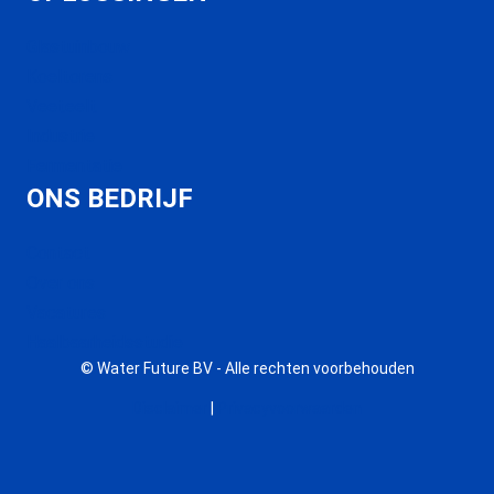
Glastuinbouw
Koeltorens
Veeteelt
Industrie
Fermentatie
ONS BEDRIJF
Contact
Over ons
Vacatures
Haalbaarheidsstudie
© Water Future BV - Alle rechten voorbehouden
Disclaimer
|
Privacyvoorwaarden