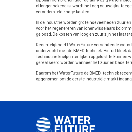
al langer bekend is, wordt het nog nauwelijks toe
veronderstelde hoge kosten.
In de industrie worden grote hoeveelheden zuur en
voor het regenereren van ionenwisselaars kolomm
geloosd. De kosten van loog en zuur zijn het laatst
Recentelijk heeft WaterFuture verschillende indust
onderzocht met de BMED techniek. Hieruit bleek da
technische knelpunten lijken opgelost te kunnen 
gerealiseerd worden wanneer het zuur en base t
Daarom het WaterFuture de BMED techniek recentel
opgenomen om de eerste industriële markt ingange