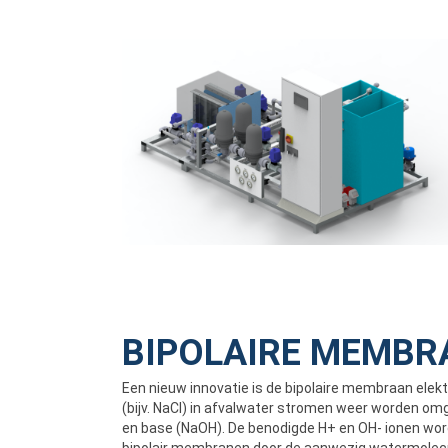
BIPOLAIRE MEMBR
Een nieuw innovatie is de bipolaire membraan elekt
(bijv. NaCl) in afvalwater stromen weer worden omg
en base (NaOH). De benodigde H+ en OH- ionen wor
bipolair membranen door de aanwezig watermolecul