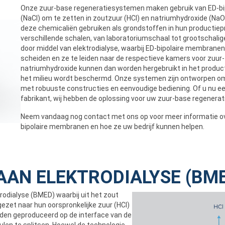
Onze zuur-base regeneratiesystemen maken gebruik van ED-bip
(NaCl) om te zetten in zoutzuur (HCl) en natriumhydroxide (NaOH
deze chemicaliën gebruiken als grondstoffen in hun productiep
verschillende schalen, van laboratoriumschaal tot grootschalig
door middel van elektrodialyse, waarbij ED-bipolaire membranen
scheiden en ze te leiden naar de respectieve kamers voor zuur
natriumhydroxide kunnen dan worden hergebruikt in het produc
het milieu wordt beschermd. Onze systemen zijn ontworpen om 
met robuuste constructies en eenvoudige bediening. Of u nu een
fabrikant, wij hebben de oplossing voor uw zuur-base regenera
Neem vandaag nog contact met ons op voor meer informatie o
bipolaire membranen en hoe ze uw bedrijf kunnen helpen.
AAN ELEKTRODIALYSE (BM
rodialyse (BMED) waarbij uit het zout
ezet naar hun oorspronkelijke zuur (HCl)
den geproduceerd op de interface van de
en te splitsen. Hoewel de technologie