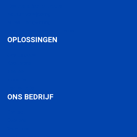
Elektrostatisch ontzouten
Natrium verwijdering
Nitraat terugwinning
Elektrostatisch waterontharden
OPLOSSINGEN
Glastuinbouw
Koeltorens
Veeteelt
Industrie
Fermentatie
ONS BEDRIJF
Contact
Over ons
Vacatures
Haalbaarheidsstudie