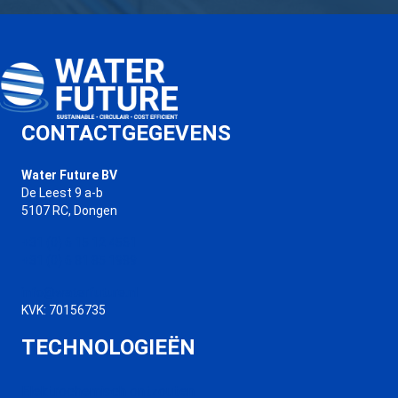
CONTACTGEGEVENS
Water Future BV
De Leest 9 a-b
5107 RC, Dongen
+31 (0) 6 15 12 4561
+31 (0) 6 81 85 1989
info@waterfuture.nl
KVK: 70156735
TECHNOLOGIEËN
Elektrochemisch ontzouten