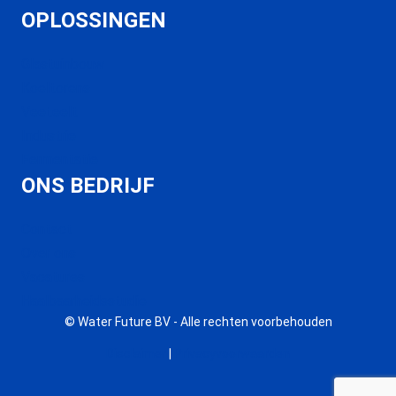
OPLOSSINGEN
Glastuinbouw
Koeltorens
Veeteelt
Industrie
Fermentatie
ONS BEDRIJF
Contact
Over ons
Vacatures
Haalbaarheidsstudie
© Water Future BV - Alle rechten voorbehouden
Disclaimer
|
Privacyvoorwaarden