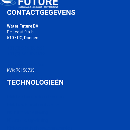
CONTACTGEGEVENS
Water Future BV
De Leest 9 a-b
5107 RC, Dongen
+31 (0) 6 15 12 4561
+31 (0) 6 81 85 1989
info@waterfuture.nl
KVK: 70156735
TECHNOLOGIEËN
Elektrochemisch ontzouten
Elektrostatisch ontzouten
Natrium verwijdering
Nitraat terugwinning
Elektrostatisch waterontharden