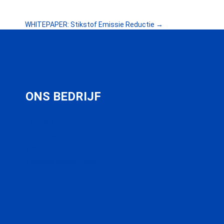
WHITEPAPER: Stikstof Emissie Reductie →
ONS BEDRIJF
Contact
Over ons
Vacatures
Haalbaarheidsstudie