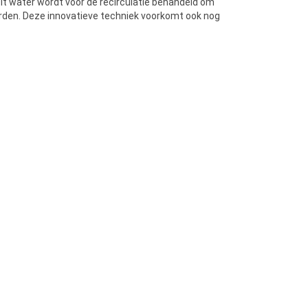
it water wordt voor de recirculatie behandeld om
rden. Deze innovatieve techniek voorkomt ook nog