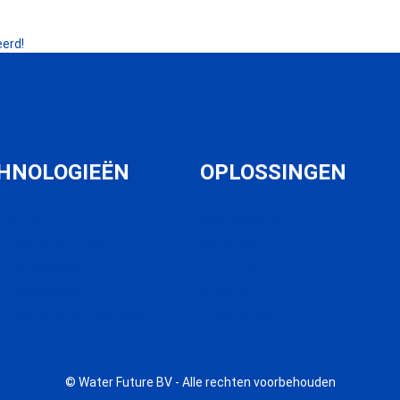
eerd!
HNOLOGIEËN
OPLOSSINGEN
ochemisch ontzouten
Glastuinbouw
ostatisch ontzouten
Koeltorens
 verwijdering
Veeteelt
 terugwinning
Industrie
ostatisch waterontharden
Fermentatie
© Water Future BV - Alle rechten voorbehouden