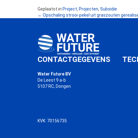
Geplaatst in
Project
,
Projecten
,
Subsidie
POSTS
← Opschaling strooi-pekel uit graszouten gerealis
NAVIGATION
CONTACTGEGEVENS
TEC
Water Future BV
Elektr
De Leest 9 a-b
Elektr
5107 RC, Dongen
Natrium
+31 (0) 6 15 12 4561
Nitraat
+31 (0) 6 81 85 1989
Elektr
info@waterfuture.nl
KVK: 70156735