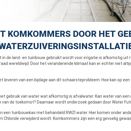
T KOMKOMMERS DOOR HET GEB
WATERZUIVERINGSINSTALLATIE
n de land- en tuinbouw gebruikt wordt voor irrigatie is afkomstig uit r
aad wereldwijd. Door het veranderende klimaat kan er echter niet alti
et leveren van een bijdage aan dit schaarsteprobleem. Hoe kan op e
n het gebruik van water wat afkomstig is afvalwater. Kan water van een 
 van de toekomst? Daarnaar wordt onderzoek gedaan door Water Fut
 een tuinbouwkas met behandeld RWZI water. Hier komen onder andere 
m Chloride verwijderd wordt. Komkommers zijn een erg gevoelig gewas