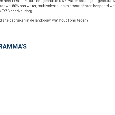
 heeft Water Future het gebruikte RWZI water ook nog hergebruikt. D
tot wel 80% aan water, multivalente- en micronutriënten bespaard wo
 (BZG goedkeuring)
’s te gebruiken in de landbouw, wat houdt ons tegen?
GRAMMA'S