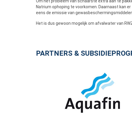
Om het probleem van schaarste extra aan te pakken
Natrium ophoping te voorkomen. Daarnaast kan er 
eens de emissie van gewasbeschermingsmiddelen
Het is dus gewoon mogelijk om afvalwater van RWZI
PARTNERS & SUBSIDIEPRO