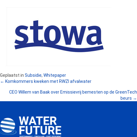
Geplaatst in
Subsidie
,
Whitepaper
POSTS
← Komkommers kweken met RWZI afvalwater
CEO Willem van Baak over Emissievrij bemesten op de GreenTech
NAVIGATION
beurs →