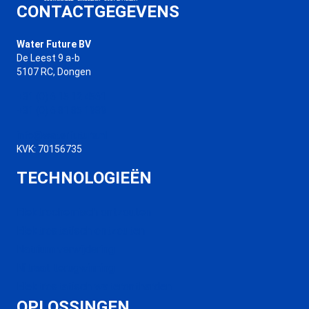
CONTACTGEGEVENS
Water Future BV
De Leest 9 a-b
5107 RC, Dongen
+31 (0) 6 15 12 4561
+31 (0) 6 81 85 1989
info@waterfuture.nl
KVK: 70156735
TECHNOLOGIEËN
Elektrochemisch ontzouten
Elektrostatisch ontzouten
Natrium verwijdering
Nitraat terugwinning
Elektrostatisch waterontharden
OPLOSSINGEN