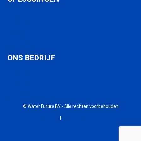
Glastuinbouw
Koeltorens
Veeteelt
Industrie
Fermentatie
ONS BEDRIJF
Contact
Over ons
Vacatures
Haalbaarheidsstudie
© Water Future BV - Alle rechten voorbehouden
Disclaimer
|
Privacyvoorwaarden