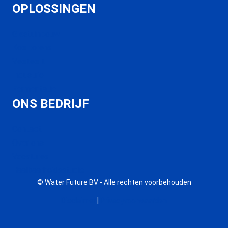
OPLOSSINGEN
Glastuinbouw
Koeltorens
Veeteelt
Industrie
Fermentatie
ONS BEDRIJF
Contact
Over ons
Vacatures
Haalbaarheidsstudie
© Water Future BV - Alle rechten voorbehouden
Disclaimer
|
Privacyvoorwaarden