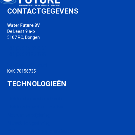
CONTACTGEGEVENS
Water Future BV
De Leest 9 a-b
5107 RC, Dongen
+31 (0) 6 15 12 4561
+31 (0) 6 81 85 1989
info@waterfuture.nl
KVK: 70156735
TECHNOLOGIEËN
Elektrochemisch ontzouten
Elektrostatisch ontzouten
Natrium verwijdering
Nitraat terugwinning
Elektrostatisch waterontharden