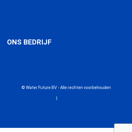
Glastuinbouw
Koeltorens
Veeteelt
Industrie
Fermentatie
ONS BEDRIJF
Contact
Over ons
Vacatures
Haalbaarheidsstudie
© Water Future BV - Alle rechten voorbehouden
Disclaimer
|
Privacyvoorwaarden