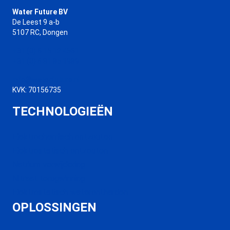
Water Future BV
De Leest 9 a-b
5107 RC, Dongen
+31 (0) 6 15 12 4561
+31 (0) 6 81 85 1989
info@waterfuture.nl
KVK: 70156735
TECHNOLOGIEËN
Elektrochemisch ontzouten
Elektrostatisch ontzouten
Natrium verwijdering
Nitraat terugwinning
Elektrostatisch waterontharden
OPLOSSINGEN