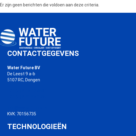
Er zijn geen berichten die voldoen aan deze criteria.
CONTACTGEGEVENS
Water Future BV
De Leest 9 a-b
5107 RC, Dongen
+31 (0) 6 15 12 4561
+31 (0) 6 81 85 1989
info@waterfuture.nl
KVK: 70156735
TECHNOLOGIEËN