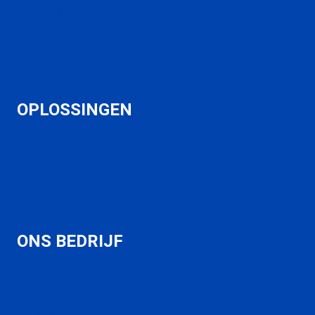
Elektrochemisch ontzouten
Elektrostatisch ontzouten
Natrium verwijdering
Nitraat terugwinning
Elektrostatisch waterontharden
OPLOSSINGEN
Glastuinbouw
Koeltorens
Veeteelt
Industrie
Fermentatie
ONS BEDRIJF
Contact
Over ons
Vacatures