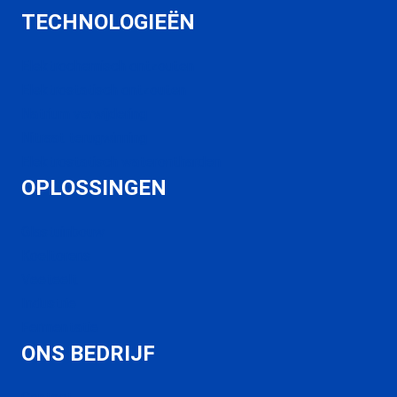
TECHNOLOGIEËN
Elektrochemisch ontzouten
Elektrostatisch ontzouten
Natrium verwijdering
Nitraat terugwinning
Elektrostatisch waterontharden
OPLOSSINGEN
Glastuinbouw
Koeltorens
Veeteelt
Industrie
Fermentatie
ONS BEDRIJF