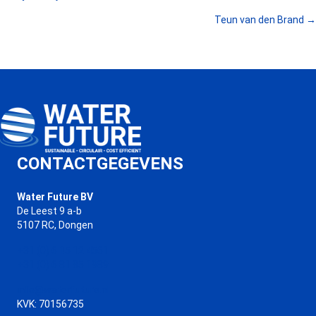
POSTS
Teun van den Brand →
NAVIGATION
CONTACTGEGEVENS
Water Future BV
De Leest 9 a-b
5107 RC, Dongen
+31 (0) 6 15 12 4561
+31 (0) 6 81 85 1989
info@waterfuture.nl
KVK: 70156735