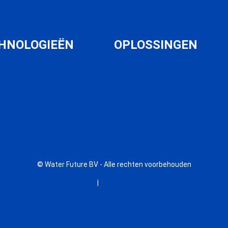
HNOLOGIEËN
OPLOSSINGEN
ochemisch ontzouten
Glastuinbouw
ostatisch ontzouten
Koeltorens
 verwijdering
Veeteelt
 terugwinning
Industrie
ostatisch waterontharden
Fermentatie
© Water Future BV - Alle rechten voorbehouden
Disclaimer
|
Privacyvoorwaarden