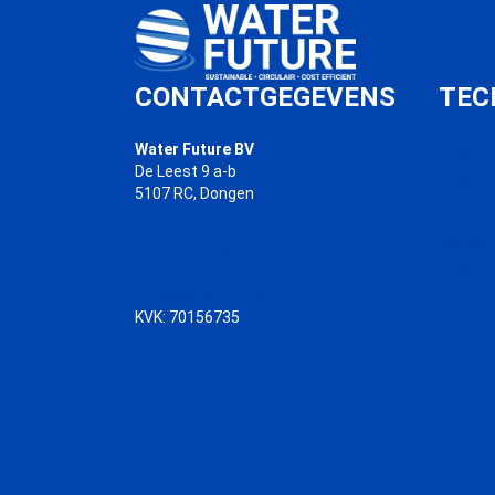
CONTACTGEGEVENS
TEC
Water Future BV
Elektr
De Leest 9 a-b
Elektr
5107 RC, Dongen
Natrium
+31 (0) 6 15 12 4561
Nitraat
+31 (0) 6 81 85 1989
Elektr
info@waterfuture.nl
KVK: 70156735